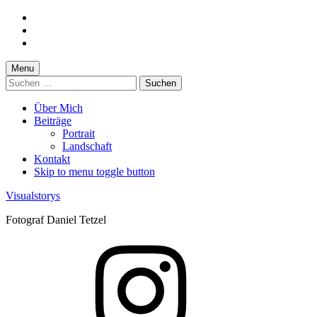
Skip
to
Skip
main
to
Skip
navigation
main
to
content
footer
Menu
Suchen
nach:
Über Mich
Beiträge
Portrait
Landschaft
Kontakt
Skip to menu toggle button
Visualstorys
Fotograf Daniel Tetzel
Instagram