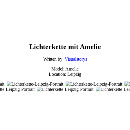
Lichterkette mit Amelie
Posted
Categorized
Written by:
Visualstorys
on:
in:
Model: Amelie
26/03/2017
Portrait
Location: Leipzig
Last
updated
on:
18/08/2017
Skip
back
to
main
navigation