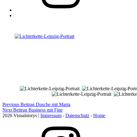
Back
to
top
↑
Post
Previous Beitrag
Dusche mit Maria
Next Beitrag
Business mit Fine
navigation
2026 Visualstorys |
Impressum
-
Datenschutz
-
Home
Instagram