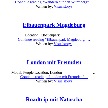
Continue reading
“Wandern auf den Wurmberg”
…
Posted
Written by:
Visualstorys
on:
18/02/2018
Last
Elbauenpark Magdeburg
updated
on:
09/01/2024
Location: Elbauenpark
Continue reading
“Elbauenpark Magdeburg”
…
Posted
Written by:
Visualstorys
on:
02/02/2018
Last
London mit Freunden
updated
on:
02/02/2018
Model: People Location: London …
Continue reading
“London mit Freunden”
…
Posted
Written by:
Visualstorys
on:
15/10/2017
Last
Roadtrip mit Natascha
updated
on:
09/10/2017