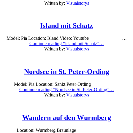
Posted
Written by:
Visualstorys
on:
25/03/2019
Last
Island mit Schatz
updated
on:
08/01/2024
Model: Pia Location: Island Video: Youtube …
Continue reading
“Island mit Schatz”
…
Posted
Written by:
Visualstorys
on:
28/11/2018
Last
Nordsee in St. Peter-Ording
updated
on:
08/01/2024
Model: Pia Location: Sankt Peter-Ording
Continue reading
“Nordsee in St. Peter-Ording”
…
Posted
Written by:
Visualstorys
on:
25/02/2018
Last
Wandern auf den Wurmberg
updated
on:
09/01/2024
Location: Wurmberg Braunlage