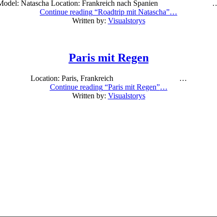
Model: Natascha Location: Frankreich nach Spanien 
Continue reading
“Roadtrip mit Natascha”
…
Posted
Written by:
Visualstorys
on:
10/09/2017
Last
Paris mit Regen
updated
on:
06/08/2017
Location: Paris, Frankreich …
Continue reading
“Paris mit Regen”
…
Posted
Written by:
Visualstorys
on:
23/07/2017
Last
updated
on:
24/07/2017