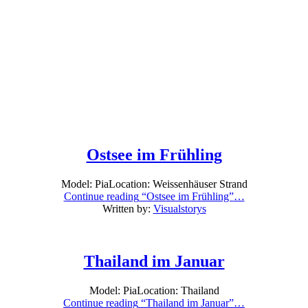
Ostsee im Frühling
Model: PiaLocation: Weissenhäuser Strand
Continue reading
“Ostsee im Frühling”
…
Posted
Written by:
Visualstorys
on:
12/04/2019
Last
Thailand im Januar
updated
on:
08/01/2024
Model: PiaLocation: Thailand
Continue reading
“Thailand im Januar”
…