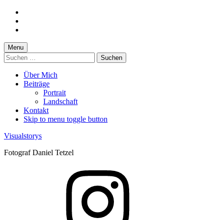
Skip
to
Skip
main
to
Skip
navigation
main
to
content
footer
Menu
Suchen
nach:
Über Mich
Beiträge
Portrait
Landschaft
Kontakt
Skip to menu toggle button
Visualstorys
Fotograf Daniel Tetzel
Instagram