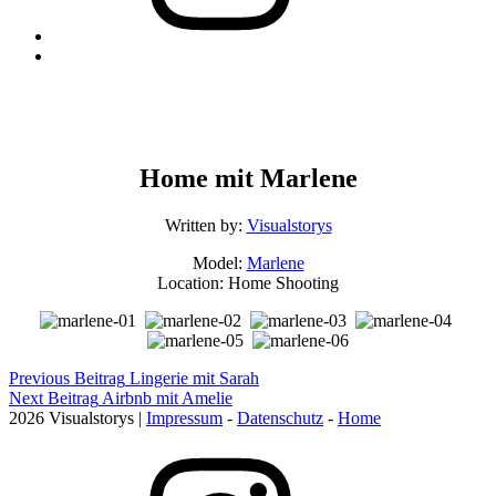
Back
to
top
↑
Home mit Marlene
Posted
Categorized
Written by:
Visualstorys
on:
in:
Model:
Marlene
20/11/2016
Portrait
Location: Home Shooting
Last
updated
on:
19/11/2016
Post
Skip
Previous Beitrag
Lingerie mit Sarah
back
Next Beitrag
Airbnb mit Amelie
navigation
to
2026 Visualstorys |
Impressum
-
Datenschutz
-
Home
main
Instagram
navigation