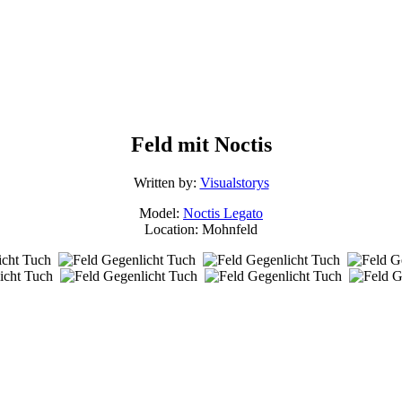
Feld mit Noctis
Posted
Categorized
Written by:
Visualstorys
on:
in:
Model:
Noctis Legato
27/08/2017
Portrait
Location: Mohnfeld
Last
updated
on:
03/08/2017
Skip
back
to
main
navigation