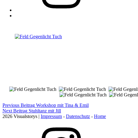
Back
to
top
↑
Post
Previous Beitrag
Workshop mit Tina & Emil
Next Beitrag
Stuhltanz mit Jill
navigation
2026 Visualstorys |
Impressum
-
Datenschutz
-
Home
Instagram