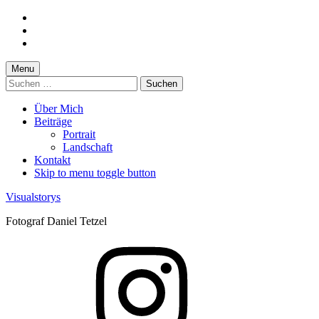
Skip
to
Skip
main
to
Skip
navigation
main
to
content
footer
Menu
Suchen
nach:
Über Mich
Beiträge
Portrait
Landschaft
Kontakt
Skip to menu toggle button
Visualstorys
Fotograf Daniel Tetzel
Instagram